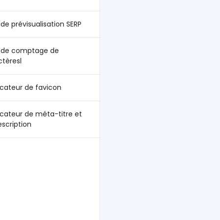
 de prévisualisation SERP
l de comptage de
ctèresl
icateur de favicon
icateur de méta-titre et
escription