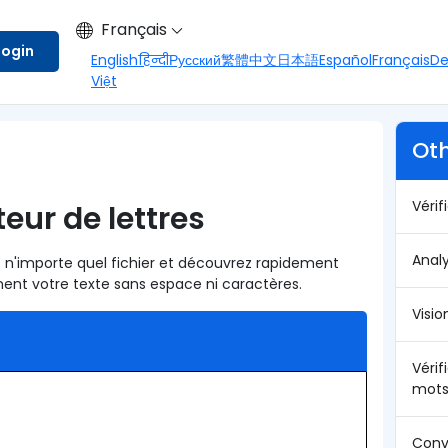
Français
Login
English
हिन्दी
Русский
繁體中文
日本語
Español
Français
De
Việt
Oth
Véri
ur de lettres
Anal
z n'importe quel fichier et découvrez rapidement
ent votre texte sans espace ni caractères.
Visi
Véri
mot
Conv