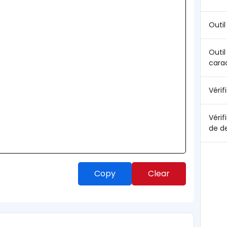
Outil
Outi
cara
Vérif
Vérif
de d
Copy
Clear