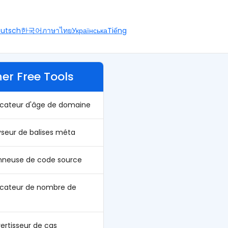
utsch
한국어
ภาษาไทย
Українська
Tiếng
er Free Tools
ficateur d'âge de domaine
yseur de balises méta
onneuse de code source
ficateur de nombre de
s
ertisseur de cas