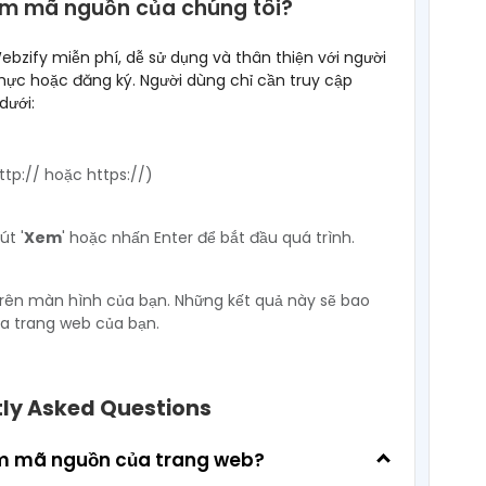
m mã nguồn của chúng tôi?
bzify miễn phí, dễ sử dụng và thân thiện với người
hực hoặc đăng ký. Người dùng chỉ cần truy cập
dưới:
ttp:// hoặc https://)
út '
Xem
' hoặc nhấn Enter để bắt đầu quá trình.
n trên màn hình của bạn. Những kết quả này sẽ bao
a trang web của bạn.
ly Asked Questions
em mã nguồn của trang web?