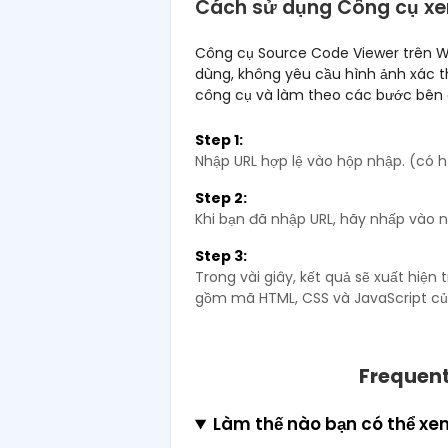
Cách sử dụng Công cụ xe
Công cụ Source Code Viewer trên We
dùng, không yêu cầu hình ảnh xác t
công cụ và làm theo các bước bên 
Step 1:
Nhập URL hợp lệ vào hộp nhập. (có h
Step 2:
Khi bạn đã nhập URL, hãy nhấp vào n
Step 3:
Trong vài giây, kết quả sẽ xuất hiệ
gồm mã HTML, CSS và JavaScript củ
Frequent
Làm thế nào bạn có thể x