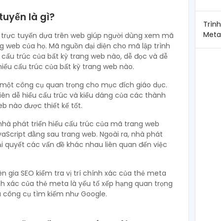
uyến là gì?
Trình
Met
 trực tuyến dựa trên web giúp người dùng xem mã
 web của họ. Mã nguồn đại diện cho mã lập trình
 cấu trúc của bất kỳ trang web nào, dễ đọc và dễ
hiểu cấu trúc của bất kỳ trang web nào.
 một công cụ quan trọng cho mục đích giáo dục.
iên dễ hiểu cấu trúc và kiểu dáng của các thành
b nào được thiết kế tốt.
à phát triển hiểu cấu trúc của mã trang web
aScript đằng sau trang web. Ngoài ra, nhà phát
iải quyết các vấn đề khác nhau liên quan đến việc
 gia SEO kiểm tra vị trí chính xác của thẻ meta
ính xác của thẻ meta là yếu tố xếp hạng quan trọng
ủa công cụ tìm kiếm như Google.