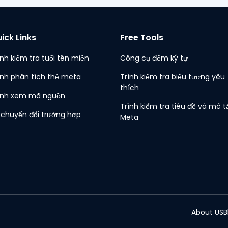
ick Links
Free Tools
ình kiểm tra tuổi tên miền
Công cụ đếm ký tự
ình phân tích thẻ meta
Trình kiểm tra biểu tượng yêu
thích
ình xem mã nguồn
Trình kiểm tra tiêu đề và mô t
 chuyển đổi trường hợp
Meta
About US
B