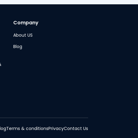
Company
About US
Blog
ả
log
Terms & conditions
Privacy
Contact Us