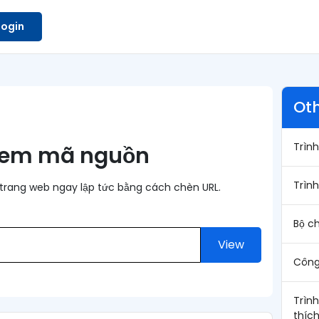
Login
Oth
Trình
 xem mã nguồn
Trìn
trang web ngay lập tức bằng cách chèn URL.
Bộ c
View
Công
Trình
thíc