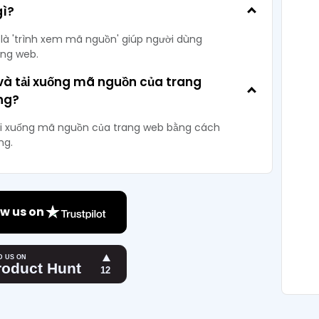
gì?
là 'trình xem mã nguồn' giúp người dùng
ang web.
và tải xuống mã nguồn của trang
ng?
tải xuống mã nguồn của trang web bằng cách
ng.
w us on