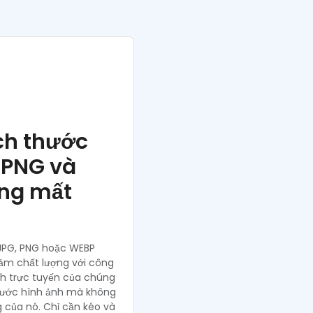
ch thước
 PNG và
ng mất
 JPG, PNG hoặc WEBP
ảm chất lượng với công
nh trực tuyến của chúng
 thước hình ảnh mà không
 của nó. Chỉ cần kéo và