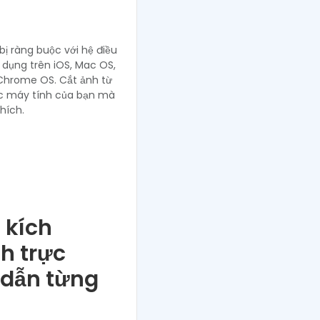
ị ràng buộc với hệ điều
 dụng trên iOS, Mac OS,
 Chrome OS. Cắt ảnh từ
ặc máy tính của bạn mà
hích.
 kích
h trực
 dẫn từng