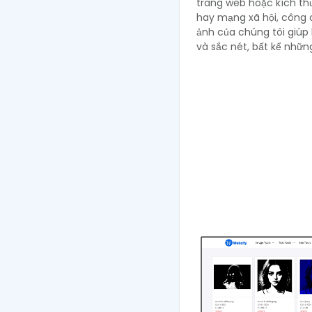
trang web hoặc kích th
hay mạng xã hội, công c
ảnh của chúng tôi giúp 
và sắc nét, bất kể nhữn