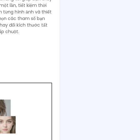
ột lần, tiết kiệm thời
ên từng hình ảnh và thiết
 chọn các tham số bạn
ay đổi kích thước tất
ấp chuột.